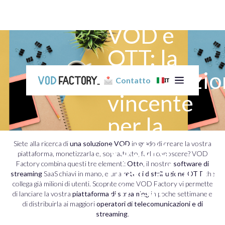
distribuzio
VOD e
OTT: la
combinazio
Contatto
IT
vincente
per la
vostra
Siete alla ricerca di
una soluzione VOD
in grado di creare la vostra
piattaforma, monetizzarla e, soprattutto, farla conoscere? VOD
piattaform
Factory combina questi tre elementi:
Otto
, il nostro
software di
streaming
SaaS chiavi in mano, e una
rete di distribuzione OTT
che
collega già milioni di utenti. Scoprite come VOD Factory vi permette
video
di lanciare la vostra
piattaforma di streaming
in poche settimane e
di distribuirla ai maggiori
operatori di telecomunicazioni e di
streaming
.